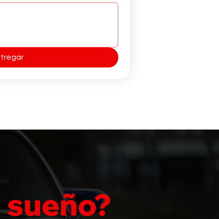
tregar
u sueño?