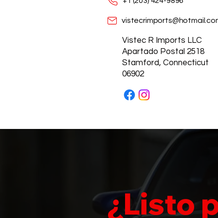
+1 (203) 424-9896
vistecrimports@hotmail.co
Vistec R Imports LLC
Apartado Postal 2518
Stamford, Connecticut
06902
¿Listo 