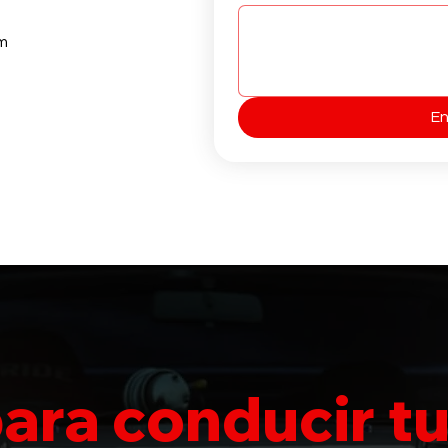
m
En
para conducir t